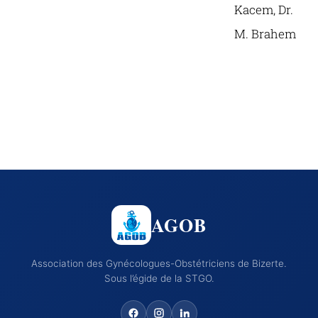
Kacem, Dr.
M. Brahem
AGOB
Association des Gynécologues-Obstétriciens de Bizerte.
Sous l’égide de la STGO.