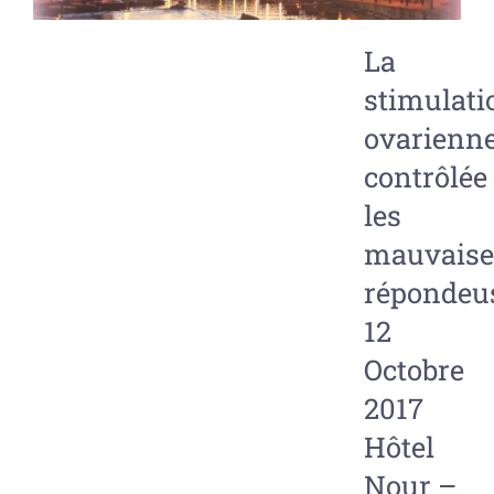
La
stimulati
ovarienn
contrôlée
les
mauvaise
répondeu
12
Octobre
2017
Hôtel
Nour –