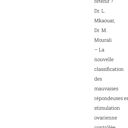
retenir ?
Dr. L.
Mkaouar,
Dr. M.
Mourali
– La
nouvelle
classification
des
mauvaises
répondeuses e
stimulation
ovarienne
contrôlée.