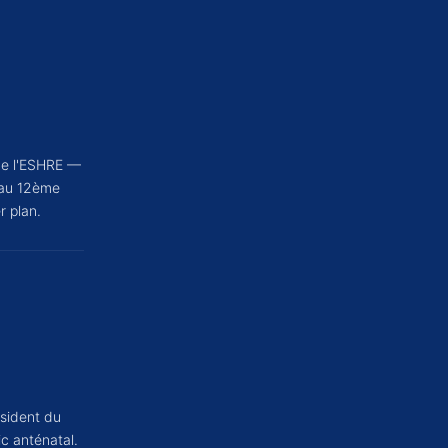
de l'ESHRE —
 au 12ème
 plan.
ésident du
c anténatal.