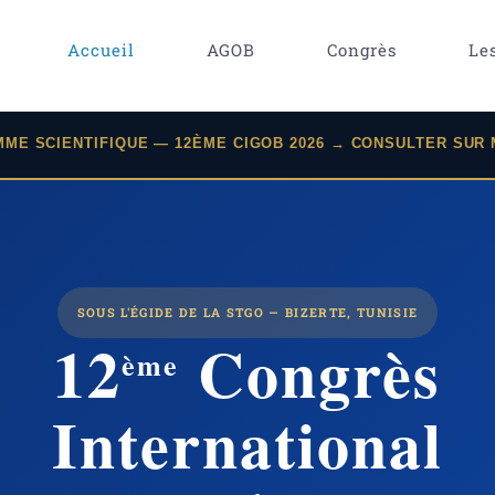
Accueil
AGOB
Congrès
Le
ME SCIENTIFIQUE — 12ÈME CIGOB 2026 → CONSULTER SUR
SOUS L'ÉGIDE DE LA STGO — BIZERTE, TUNISIE
12
Congrès
ème
International