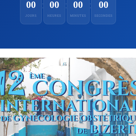
00
00
00
00
:
:
:
JOURS
HEURES
MINUTES
SECONDES