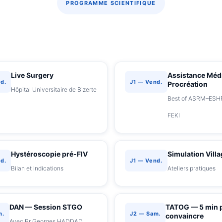
PROGRAMME SCIENTIFIQUE
Sessions & ateliers
Live Surgery
Assistance Médi
d.
J1 — Vend.
Procréation
Hôpital Universitaire de Bizerte
Best of ASRM–ESH
FEKI
Hystéroscopie pré-FIV
Simulation Villa
d.
J1 — Vend.
Bilan et indications
Ateliers pratiques
DAN — Session STGO
TATOG — 5 min 
m.
J2 — Sam.
convaincre
Avec Pr Georges HADDAD