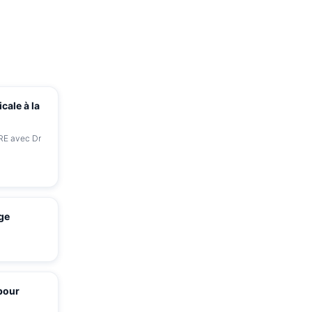
cale à la
RE avec Dr
ge
pour