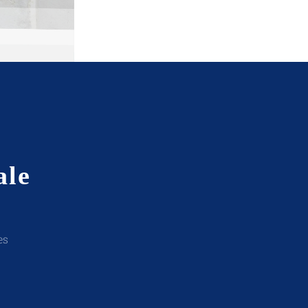
ale
es