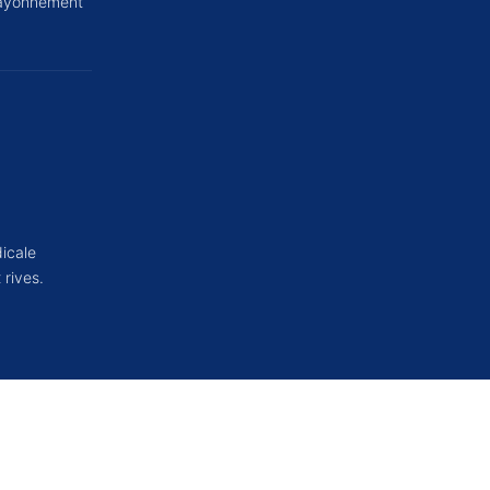
 rayonnement
dicale
 rives.